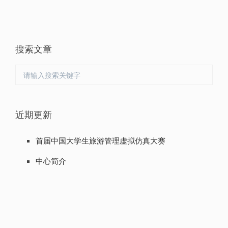
每页
14
记录
总共
2
记录
第一页
<<上一页
下一页>>
尾页
页码
1
/
1
跳转到
搜索文章
近期更新
首届中国大学生旅游管理虚拟仿真大赛
中心简介